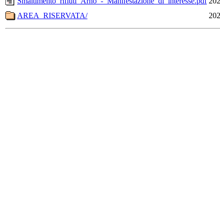
Smaltimento_rifiuti_Arnò_-_Manifestazione_di_interesse.pdf
202
AREA_RISERVATA/
202