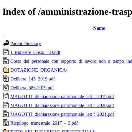
Index of /amministrazione-tras
Name
Parent Directory
1_trimestre_Costo_TD.pdf
Costo_del_personale_con_rapporto_di_lavoro_non_a_tempo_in
DOTAZIONE_ORGANICA/
Delibera_145_2019.pdf
Delibera_586-2019.pdf
MAGOTTI_dichiarazione-patrimoniale_lett-f_2019.pdf
MAGOTTI_dichiarazione-patrimoniale_lett-f_2020.pdf
MAGOTTI_dichiarazione-patrimoniale_lett-f_2021.pdf
Riepilogo_trimestrale_2017_-_3.pdf
TITOLARI_INCARICHI_DIRIGENZIALI/