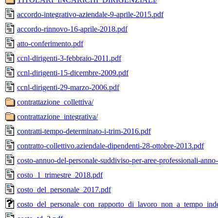
accordo-integrativo-aziendale-9-aprile-2015.pdf
accordo-rinnovo-16-aprile-2018.pdf
atto-conferimento.pdf
ccnl-dirigenti-3-febbraio-2011.pdf
ccnl-dirigenti-15-dicembre-2009.pdf
ccnl-dirigenti-29-marzo-2006.pdf
contrattazione_collettiva/
contrattazione_integrativa/
contratti-tempo-determinato-i-trim-2016.pdf
contratto-collettivo.aziendale-dipendenti-28-ottobre-2013.pdf
costo-annuo-del-personale-suddiviso-per-aree-professionali-anno
costo_1_trimestre_2018.pdf
costo_del_personale_2017.pdf
costo_del_personale_con_rapporto_di_lavoro_non_a_tempo_ind