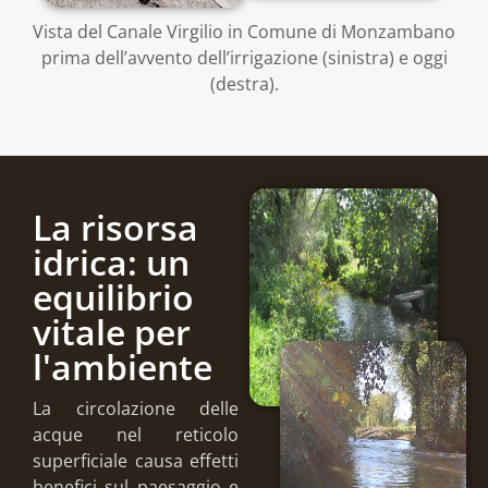
Vista del Canale Virgilio in Comune di Monzambano
prima dell’avvento dell’irrigazione (sinistra) e oggi
(destra).
La risorsa
idrica: un
equilibrio
vitale per
l'ambiente
La circolazione delle
acque nel reticolo
superficiale causa effetti
benefici sul paesaggio e