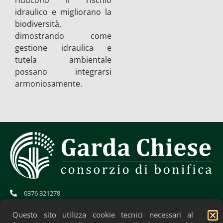
riducono il rischio
idraulico e migliorano la
biodiversità,
dimostrando come
gestione idraulica e
tutela ambientale
possano integrarsi
armoniosamente.
0376 321278
info@gardachiese.it
cb.gardachiese-bonifica@pec.regione.lombardia.it
Questo sito utilizza cookie tecnici necessari al
CF: 01706580204