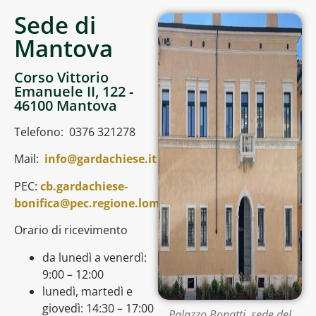
Sede di
Mantova
Corso Vittorio
Emanuele II, 122 -
46100 Mantova
Telefono: 0376 321278
Mail:
info@gardachiese.it
PEC:
cb.gardachiese-
bonifica@pec.regione.lombardia.it
Orario di ricevimento
da lunedì a venerdì:
9:00 – 12:00
lunedì, martedì e
giovedì: 14:30 – 17:00
Palazzo Bonatti, sede del