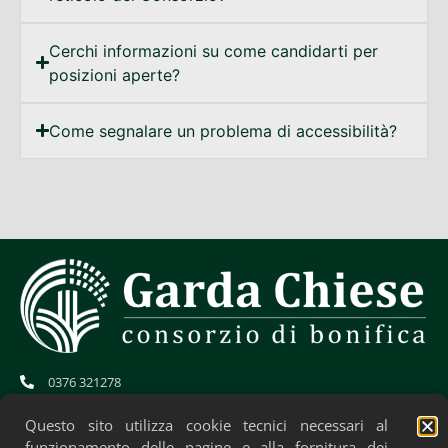
Cerchi informazioni su come candidarti per
posizioni aperte?
Come segnalare un problema di accessibilità?
0376 321278
info@gardachiese.it
cb.gardachiese-bonifica@pec.regione.lombardia.it
Questo sito utilizza cookie tecnici necessari al
CF: 01706580204
funzionamento delle pagine e alla fornitura dei