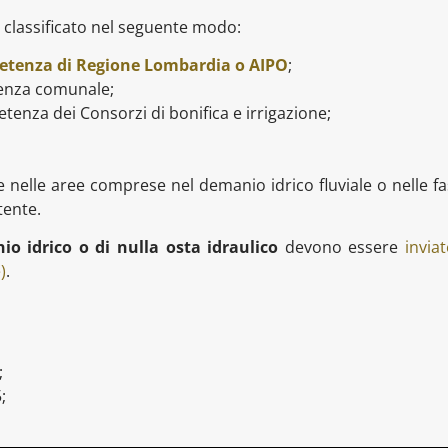
 è classificato nel seguente modo:
mpetenza di Regione Lombardia o AIPO
;
enza comunale;
tenza dei Consorzi di bonifica e irrigazione;
e nelle aree comprese nel demanio idrico fluviale o nelle f
tente.
io idrico o di nulla osta idraulico
devono essere
inviat
)
.
;
;