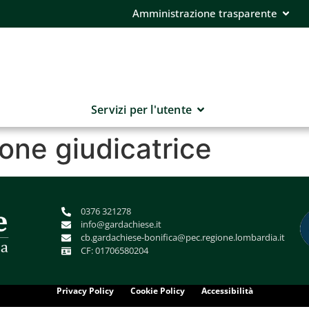
Amministrazione trasparente
Servizi per l'utente
one giudicatrice
0376 321278
info@gardachiese.it
cb.gardachiese-bonifica@pec.regione.lombardia.it
CF: 01706580204
Privacy Policy
Cookie Policy
Accessibilità