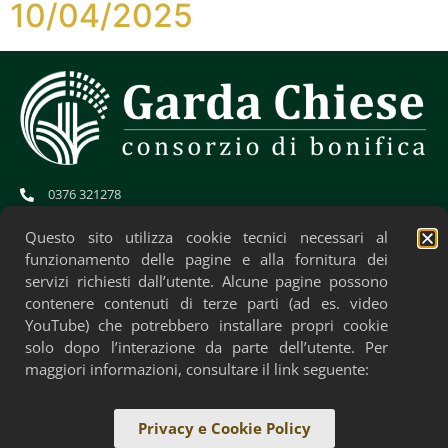
10/04/2025
0376 321278
info@gardachiese.it
cb.gardachiese-bonifica@pec.regione.lombardia.it
Questo sito utilizza cookie tecnici necessari al
CF: 01706580204
funzionamento delle pagine e alla fornitura dei
servizi richiesti dall’utente. Alcune pagine possono
contenere contenuti di terze parti (ad es. video
YouTube) che potrebbero installare propri cookie
solo dopo l’interazione da parte dell’utente. Per
maggiori informazioni, consultare il link seguente:
Privacy e Cookie Policy
Privacy Policy
Cookie Policy
Accessibilità