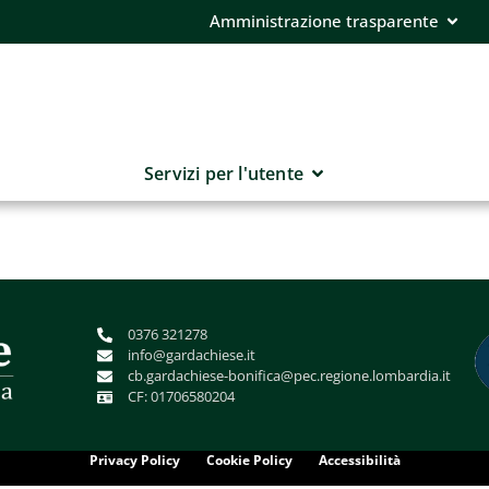
Amministrazione trasparente
Servizi per l'utente
0376 321278
info@gardachiese.it
cb.gardachiese-bonifica@pec.regione.lombardia.it
CF: 01706580204
Privacy Policy
Cookie Policy
Accessibilità