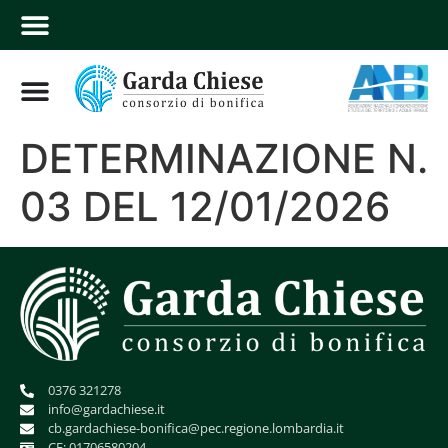
DETERMINAZIONE N.
03 DEL 12/01/2026
0376 321278
info@gardachiese.it
cb.gardachiese-bonifica@pec.regione.lombardia.it
CF: 01706580204