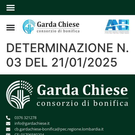
DETERMINAZIONE N.
03 DEL 21/01/2025
0376 321278
info@gardachiese.it
cb.gardachiese-bonifica@pec.regione.lombardia.it
CF: 01706580204