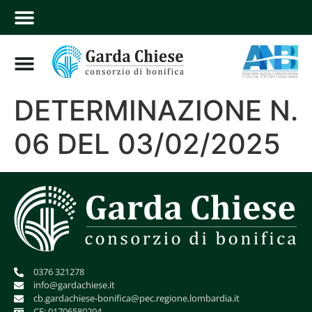
DETERMINAZIONE N.
06 DEL 03/02/2025
0376 321278
info@gardachiese.it
cb.gardachiese-bonifica@pec.regione.lombardia.it
CF: 01706580204