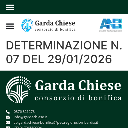
DETERMINAZIONE N.
07 DEL 29/01/2026
0376 321278
info@gardachiese.it
cb.gardachiese-bonifica@pec.regione.lombardia.it
CF: 01706580204