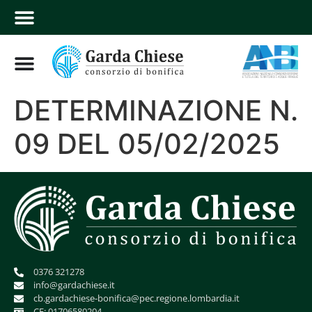
DETERMINAZIONE N.
09 DEL 05/02/2025
0376 321278
info@gardachiese.it
cb.gardachiese-bonifica@pec.regione.lombardia.it
CF: 01706580204