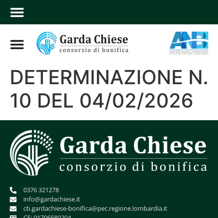
DETERMINAZIONE N.
10 DEL 04/02/2026
0376 321278
info@gardachiese.it
cb.gardachiese-bonifica@pec.regione.lombardia.it
CF: 01706580204