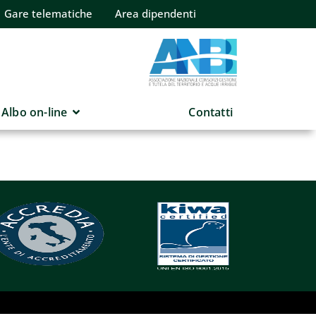
Gare telematiche
Area dipendenti
Albo on-line
Contatti
6