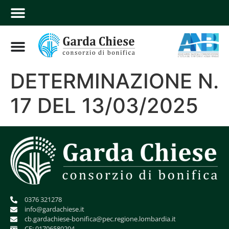
DETERMINAZIONE N.
17 DEL 13/03/2025
0376 321278
info@gardachiese.it
cb.gardachiese-bonifica@pec.regione.lombardia.it
CF: 01706580204