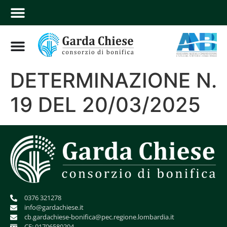
DETERMINAZIONE N.
19 DEL 20/03/2025
0376 321278
info@gardachiese.it
cb.gardachiese-bonifica@pec.regione.lombardia.it
CF: 01706580204