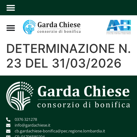
DETERMINAZIONE N.
23 DEL 31/03/2026
0376 321278
info@gardachiese.it
cb.gardachiese-bonifica@pec.regione.lombardia.it
CF: 01706580204