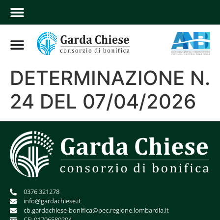
DETERMINAZIONE N.
24 DEL 07/04/2026
0376 321278
info@gardachiese.it
cb.gardachiese-bonifica@pec.regione.lombardia.it
CF: 01706580204