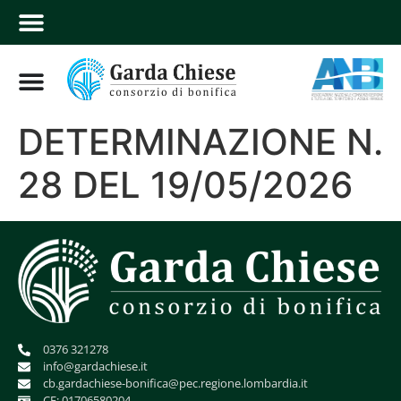
DETERMINAZIONE N.
28 DEL 19/05/2026
0376 321278
info@gardachiese.it
cb.gardachiese-bonifica@pec.regione.lombardia.it
CF: 01706580204