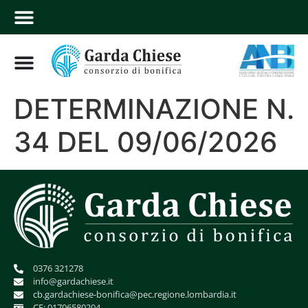
DETERMINAZIONE N.
34 DEL 09/06/2026
0376 321278
info@gardachiese.it
cb.gardachiese-bonifica@pec.regione.lombardia.it
CF: 01706580204