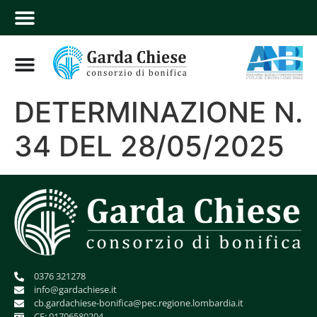
DETERMINAZIONE N.
34 DEL 28/05/2025
0376 321278
info@gardachiese.it
cb.gardachiese-bonifica@pec.regione.lombardia.it
CF: 01706580204