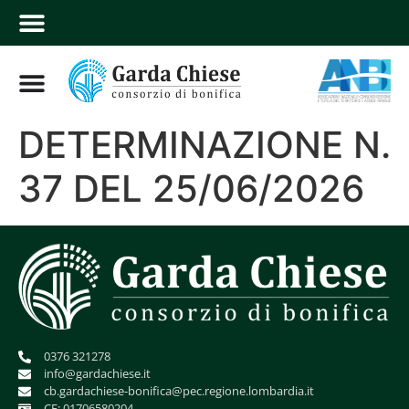
DETERMINAZIONE N.
37 DEL 25/06/2026
0376 321278
info@gardachiese.it
cb.gardachiese-bonifica@pec.regione.lombardia.it
CF: 01706580204