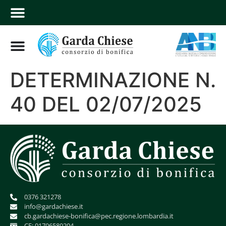
DETERMINAZIONE N.
40 DEL 02/07/2025
0376 321278
info@gardachiese.it
cb.gardachiese-bonifica@pec.regione.lombardia.it
CF: 01706580204