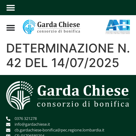
DETERMINAZIONE N.
42 DEL 14/07/2025
0376 321278
info@gardachiese.it
cb.gardachiese-bonifica@pec.regione.lombardia.it
CF: 01706580204