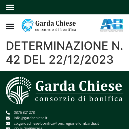
DETERMINAZIONE N.
42 DEL 22/12/2023
0376 321278
info@gardachiese.it
cb.gardachiese-bonifica@pec.regione.lombardia.it
CF: 01706580204