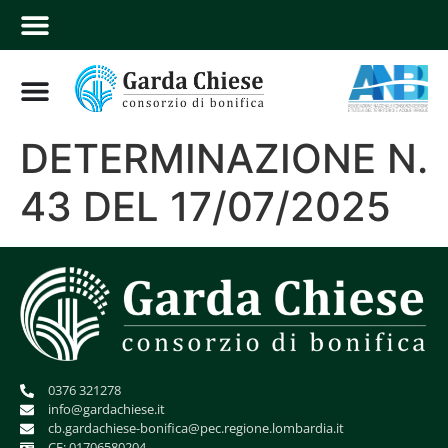
DETERMINAZIONE N.
43 DEL 17/07/2025
0376 321278
info@gardachiese.it
cb.gardachiese-bonifica@pec.regione.lombardia.it
CF: 01706580204