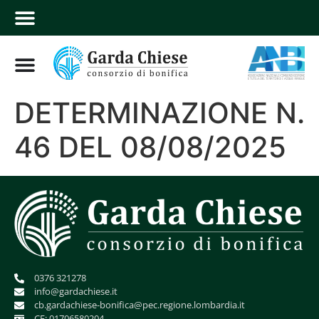
DETERMINAZIONE N.
46 DEL 08/08/2025
0376 321278
info@gardachiese.it
cb.gardachiese-bonifica@pec.regione.lombardia.it
CF: 01706580204