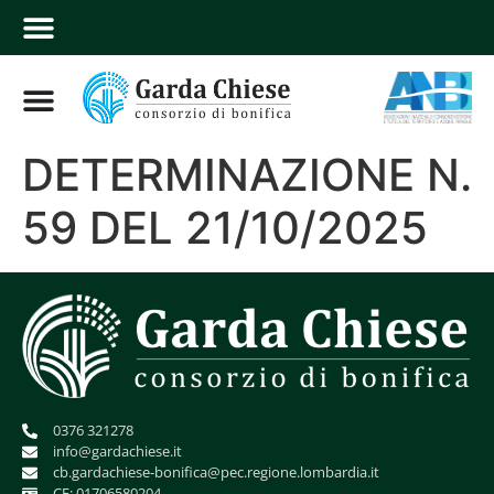
DETERMINAZIONE N.
59 DEL 21/10/2025
0376 321278
info@gardachiese.it
cb.gardachiese-bonifica@pec.regione.lombardia.it
CF: 01706580204