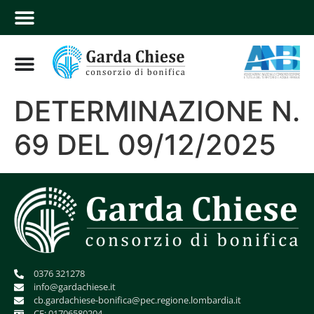
DETERMINAZIONE N.
69 DEL 09/12/2025
0376 321278
info@gardachiese.it
cb.gardachiese-bonifica@pec.regione.lombardia.it
CF: 01706580204