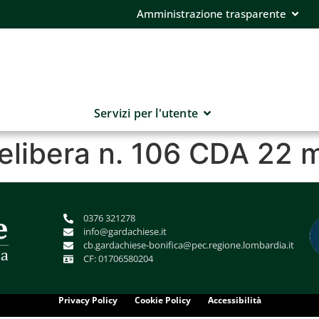
Amministrazione trasparente
Servizi per l'utente
delibera n. 106 CDA 22
0376 321278
info@gardachiese.it
cb.gardachiese-bonifica@pec.regione.lombardia.it
CF: 01706580204
Privacy Policy
Cookie Policy
Accessibilità