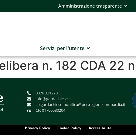
Amministrazione trasparente
Servizi per l'utente
delibera n. 182 CDA 22
0376 321278
info@gardachiese.it
cb.gardachiese-bonifica@pec.regione.lombardia.it
CF: 01706580204
Privacy Policy
Cookie Policy
Accessibilità