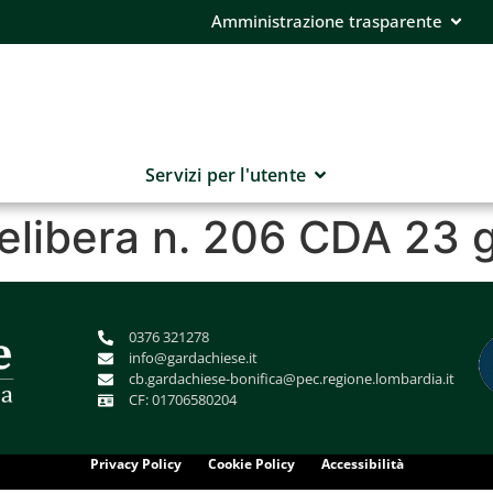
Amministrazione trasparente
Servizi per l'utente
delibera n. 206 CDA 23
0376 321278
info@gardachiese.it
cb.gardachiese-bonifica@pec.regione.lombardia.it
CF: 01706580204
Privacy Policy
Cookie Policy
Accessibilità