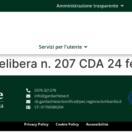
Amministrazione trasparente
Servizi per l'utente
delibera n. 207 CDA 24 
0376 321278
info@gardachiese.it
cb.gardachiese-bonifica@pec.regione.lombardia.it
CF: 01706580204
Privacy Policy
Cookie Policy
Accessibilità