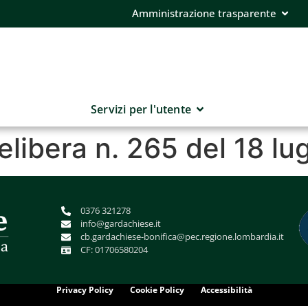
Amministrazione trasparente
Servizi per l'utente
elibera n. 265 del 18 lu
0376 321278
info@gardachiese.it
cb.gardachiese-bonifica@pec.regione.lombardia.it
CF: 01706580204
Privacy Policy
Cookie Policy
Accessibilità