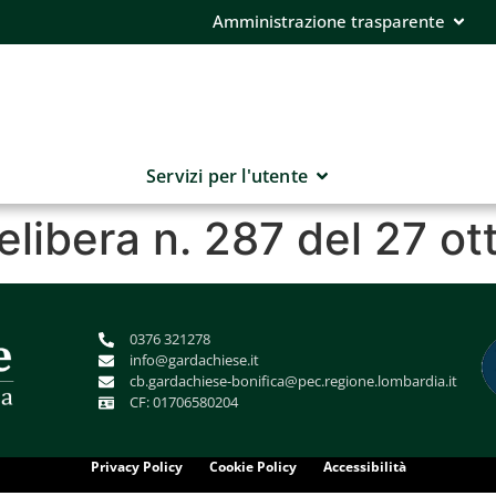
Amministrazione trasparente
Servizi per l'utente
elibera n. 287 del 27 o
0376 321278
info@gardachiese.it
cb.gardachiese-bonifica@pec.regione.lombardia.it
CF: 01706580204
Privacy Policy
Cookie Policy
Accessibilità