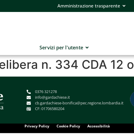
Amministrazione trasparente
Servizi per l'utente
delibera n. 334 CDA 12 
0376 321278
info@gardachiese.it
cb.gardachiese-bonifica@pec.regione.lombardia.it
CF: 01706580204
Privacy Policy
Cookie Policy
Accessibilità