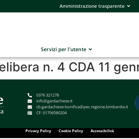
Amministrazione trasparente
Servizi per l'utente
delibera n. 4 CDA 11 ge
0376 321278
info@gardachiese.it
cb.gardachiese-bonifica@pec.regione.lombardia.it
CF: 01706580204
Privacy Policy
Cookie Policy
Accessibilità