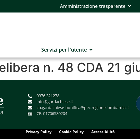
Amministrazione trasparente
Servizi per l'utente
delibera n. 48 CDA 21 g
0376 321278
info@gardachiese.it
cb.gardachiese-bonifica@pec.regione.lombardia.it
CF: 01706580204
Privacy Policy
Cookie Policy
Accessibilità