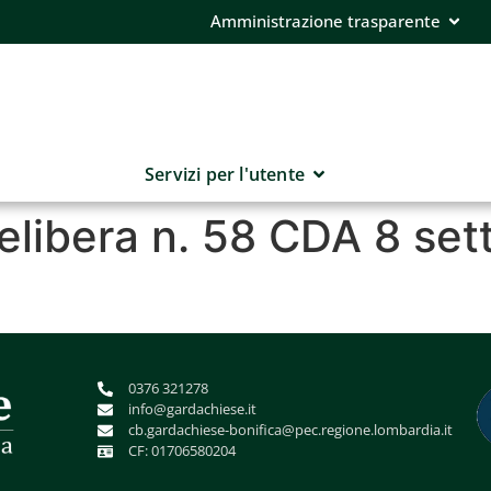
Amministrazione trasparente
Servizi per l'utente
delibera n. 58 CDA 8 se
0376 321278
info@gardachiese.it
cb.gardachiese-bonifica@pec.regione.lombardia.it
CF: 01706580204