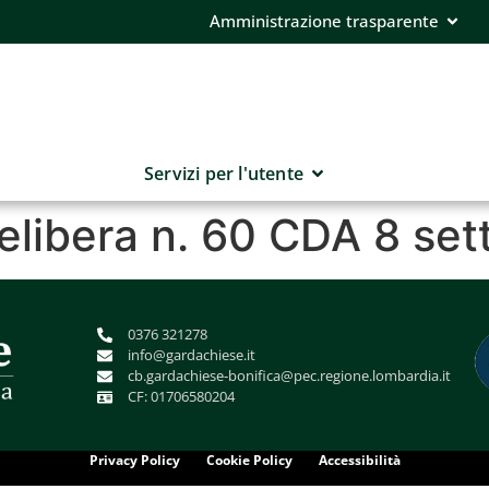
Amministrazione trasparente
Servizi per l'utente
delibera n. 60 CDA 8 s
0376 321278
info@gardachiese.it
cb.gardachiese-bonifica@pec.regione.lombardia.it
CF: 01706580204
Privacy Policy
Cookie Policy
Accessibilità