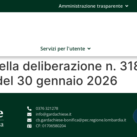
Amministrazione trasparente
Servizi per l'utente
ella deliberazione n. 31
del 30 gennaio 2026
0376 321278
info@gardachiese.it
cb.gardachiese-bonifica@pec.regione.lombardia.it
CF: 01706580204