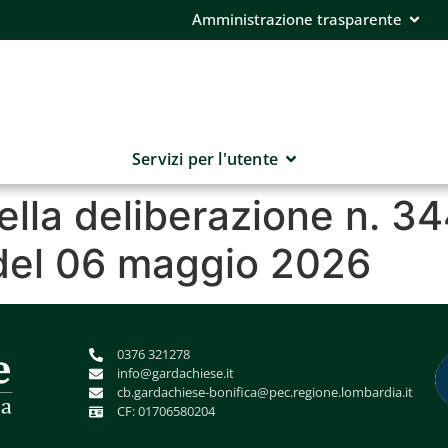
Amministrazione trasparente
Servizi per l'utente
ella deliberazione n. 34
del 06 maggio 2026
0376 321278
info@gardachiese.it
cb.gardachiese-bonifica@pec.regione.lombardia.it
CF: 01706580204