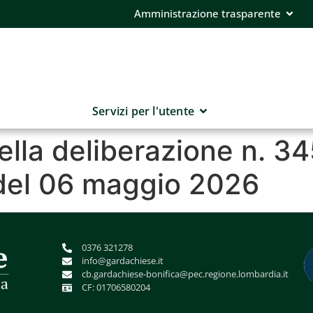
Amministrazione trasparente
Servizi per l'utente
ella deliberazione n. 34
del 06 maggio 2026
0376 321278
info@gardachiese.it
cb.gardachiese-bonifica@pec.regione.lombardia.it
CF: 01706580204