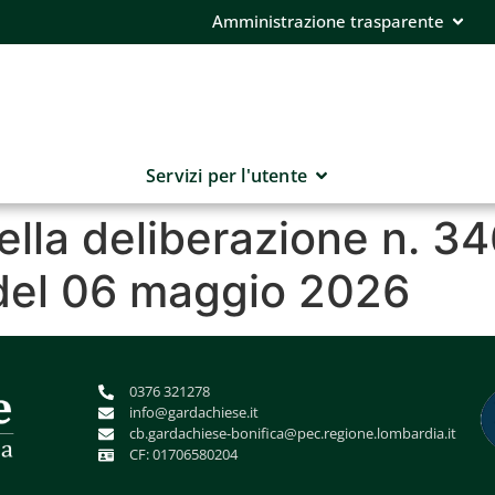
Amministrazione trasparente
Servizi per l'utente
ella deliberazione n. 34
del 06 maggio 2026
0376 321278
info@gardachiese.it
cb.gardachiese-bonifica@pec.regione.lombardia.it
CF: 01706580204