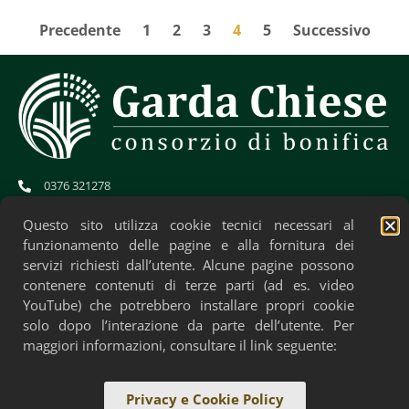
Precedente
1
2
3
4
5
Successivo
0376 321278
info@gardachiese.it
cb.gardachiese-bonifica@pec.regione.lombardia.it
Questo sito utilizza cookie tecnici necessari al
CF: 01706580204
funzionamento delle pagine e alla fornitura dei
servizi richiesti dall’utente. Alcune pagine possono
contenere contenuti di terze parti (ad es. video
YouTube) che potrebbero installare propri cookie
solo dopo l’interazione da parte dell’utente. Per
maggiori informazioni, consultare il link seguente:
Privacy e Cookie Policy