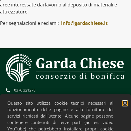
aree interessate dai lavori o al deposito di materiali e
attrezzature.
Per segnalazioni e reclami:
info@gardachiese.it
0376 321278
info@gardachiese.it
cb.gardachiese-bonifica@pec.regione.lombardia.it
Questo sito utilizza cookie tecnici necessari al
CF: 01706580204
funzionamento delle pagine e alla fornitura dei
servizi richiesti dall’utente. Alcune pagine possono
contenere contenuti di terze parti (ad es. video
YouTube) che potrebbero installare propri cookie