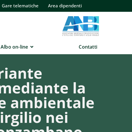
Gare telematiche
Area dipendenti
Albo on-line
Contatti
riante
e mediante la
ne ambientale
rgilio nei