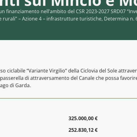
nti sul Mincio e
 un finanziamento nell’ambito del CSR 2023-2027 SRD07 “Inves
rurali” – Azione 4 – infrastrutture turistiche, Determina n. 
 ciclabile “Variante Virgilio” della Ciclovia del Sole attraver
 passerella di attraversamento del Canale che possa favorire i
Lago di Garda.
325.000,00 €
252.830,12 €