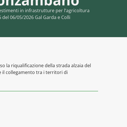
 Monzambano
timenti in infrastrutture per l’agricoltura
6 del 06/05/2026 Gal Garda e Colli
so la riqualificazione della strada alzaia del
l collegamento tra i territori di