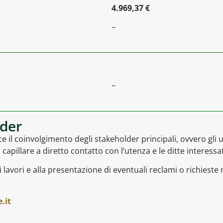
4.969,37 €
–
–
lder
 il coinvolgimento degli stakeholder principali, ovvero gli ute
 capillare a diretto contatto con l’utenza e le ditte interessat
avori e alla presentazione di eventuali reclami o richieste re
.it