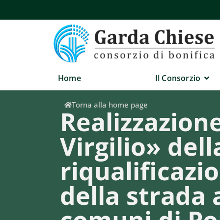
Home
Il Consorzio
Torna alla home page
Realizzazion
Virgilio» del
riqualificazi
della strada 