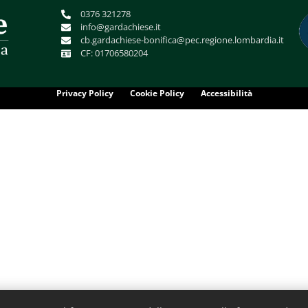
0376 321278
info@gardachiese.it
cb.gardachiese-bonifica@pec.regione.lombardia.it
CF: 01706580204
Privacy Policy
Cookie Policy
Accessibilità