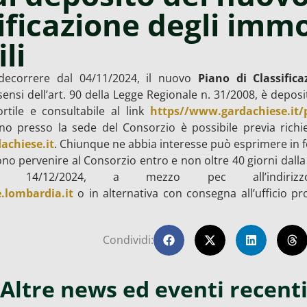
ificazione degli immo
li
decorrere dal 04/11/2024, il nuovo
Piano di Classific
 sensi dell’art. 90 della Legge Regionale n. 31/2008, è depos
rtile e consultabile al link
https//www.gardachiese.it/p
ano presso la sede del Consorzio è possibile previa rich
achiese.it
. Chiunque ne abbia interesse può esprimere in f
no pervenire al Consorzio entro e non oltre 40 giorni dalla
l 14/12/2024, a mezzo pec all’indir
.lombardia.it
o in alternativa con consegna all’ufficio pr
.
Condividi:
Altre news ed eventi recent