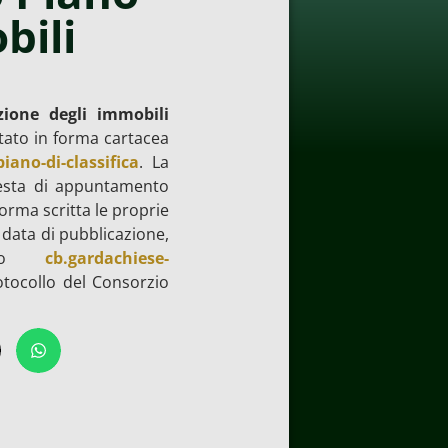
bili
azione degli immobili
itato in forma cartacea
iano-di-classifica
. La
iesta di appuntamento
orma scritta le proprie
 data di pubblicazione,
izzo
cb.gardachiese-
otocollo del Consorzio
i