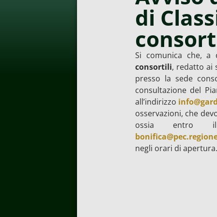
di Class
consorti
Si comunica che, a 
consortili
, redatto ai
presso la sede conso
consultazione del Pi
all’indirizzo
info@gard
osservazioni, che devo
ossia entro i
bonifica@pec.regione
negli orari di apertura